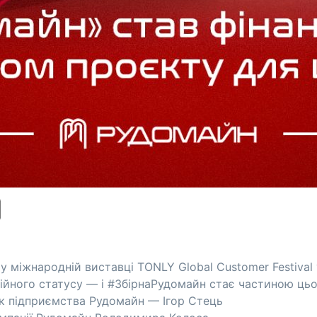
у міжнародній виставці TONLY Global Customer Festival 
ційного статусу — і #ЗбірнаРудомайн стає частиною ць
ник підприємства Рудомайн — Ігор Стець