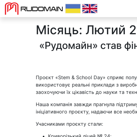
>
Місяць:
Лютий 
«Рудомайн» став фі
Проєкт «Stem & School Day» сприяє попу
використовує реальні приклади з вироб
заохочуючи їх цікавість до науки та техн
Наша компанія завжди прагнула підтриму
ініціативного проєкту, надаючи все нео
Учасниками проєкту стали:
Криворізький ліцей № 24;