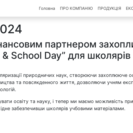
Головна
ПРО КОМПАНIЮ
ПРОДУКЦІЯ
ЕК
2024
нансовим партнером захопл
& School Day” для школярів
ляризації природничих наук, створюючи захоплююче ос
ництва та повсякденного життя, дозволяючи учням екс
ологій.
вати освіту та науку, і тепер ми маємо можливість п
бхідне забезпечивши школярів учбовими матеріалами.