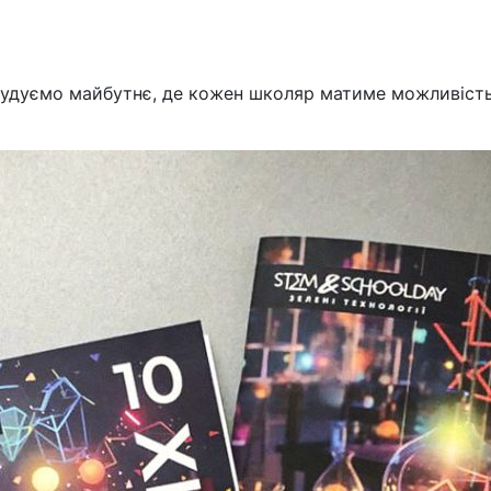
удуємо майбутнє, де кожен школяр матиме можливість р