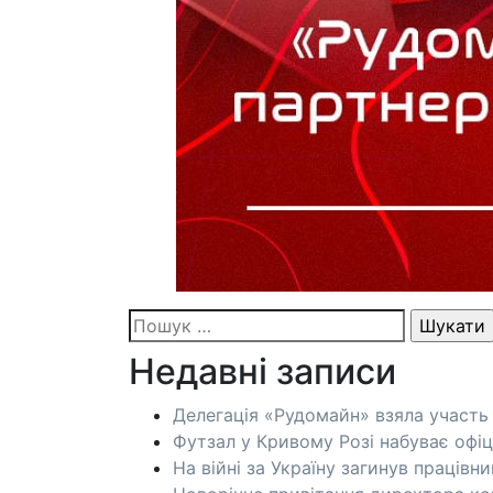
Пошук:
Недавні записи
Делегація «Рудомайн» взяла участь 
Футзал у Кривому Розі набуває офі
На війні за Україну загинув праців