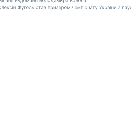
омпанії Рудомайн Володимира Колоса
лексій Фуголь став призером чемпіонату України з пау