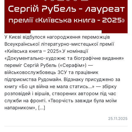
У Києві відбулося нагородження переможців
Всеукраїнської літературно-мистецької премії
«Київська книга – 2025».У номінації
«Документально-художнє та біографічне видання»
переміг Сергій Рубель («Серафім») —
військовослужбовець ЗСУ та працівник
підприємства Рудомайн. Відзнаку присуджено за
книгу «Бо ця війна не мала статись…» — збірку
розповідей і віршів, створених автором під час
служби на фронті. «Творчість завжди була моїм
напарником», […]
25.11.2025