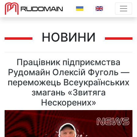
>
НОВИНИ
Працівник підприємства
Рудомайн Олексій Фуголь —
переможець Всеукраїнських
змагань «Звитяга
Нескорених»