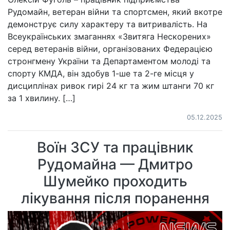
Рудомайн, ветеран війни та спортсмен, який вкотре
демонструє силу характеру та витривалість. На
Всеукраїнських змаганнях «Звитяга Нескорених»
серед ветеранів війни, організованих Федерацією
стронгмену України та Департаментом молоді та
спорту КМДА, він здобув 1-ше та 2-ге місця у
дисциплінах ривок гирі 24 кг та жим штанги 70 кг
за 1 хвилину. […]
05.12.2025
Воїн ЗСУ та працівник
Рудомайна — Дмитро
Шумейко проходить
лікування після поранення