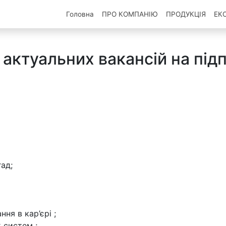
Головна
ПРО КОМПАНIЮ
ПРОДУКЦІЯ
ЕК
 актуальних вакансій на під
ад;
ня в кар’єрі ;
 систем ;