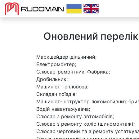
>
Оновлений перелік
Маркшейдер-дільничий;
Електромонтер;
Слюсар-ремонтник: Фабрика;
Дробильник;
Машиніст тепловоза;
Складач поїздів;
Машиніст-інструктор локомотивних бриг
Водій навантажувача;
Слюсар з ремонту автомобілів;
Слюсар з ремонту коліс (шиномонтаж);
Слюсар черговий та з ремонту устаткуван
Технік-мехатронік з ремонту гідравлічних