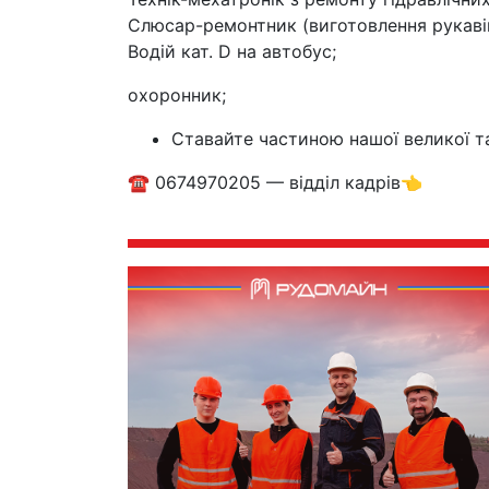
Слюсар-ремонтник (виготовлення рукаві
Водій кат. D на автобус;
охоронник;
Ставайте частиною нашої великої т
☎️ 0674970205 — відділ кадрів👈