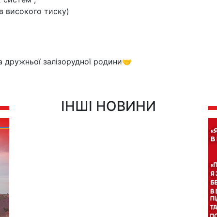
в високого тиску)
а дружньої залізорудної родини🤝
ІНШІ НОВИНИ