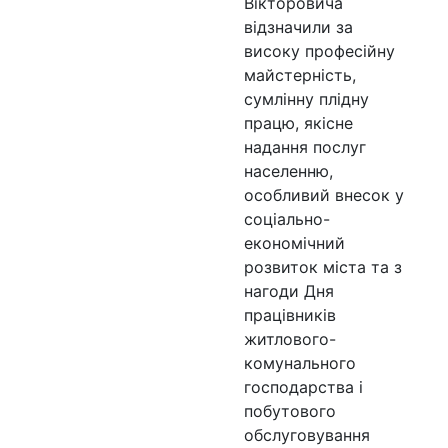
Вікторовича
відзначили за
високу професійну
майстерність,
сумлінну плідну
працю, якісне
надання послуг
населенню,
особливий внесок у
соціально-
економічний
розвиток міста та з
нагоди Дня
працівників
житлового-
комунального
господарства і
побутового
обслуговування